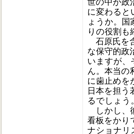
世の中が政
に変わると
ょうか。国
りの役割も
石原氏を含
な保守的政
いますが、
ん。本当の
に歯止めを
日本を担う
るでしょう
しかし、彼
看板をかり
ナショナリ