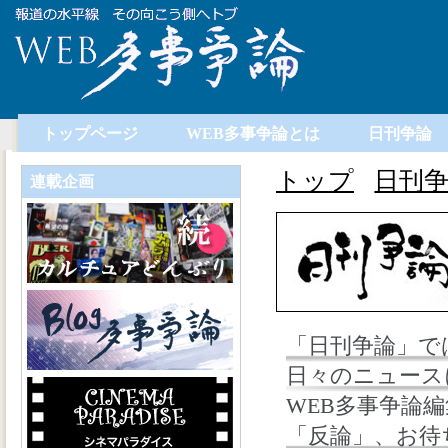
トップページ
WEB多事争論とは
日刊争論
トップ
日刊
連載企画
「日刊争論」で
日々のニュース
WEB多事争論
「反論」、お待