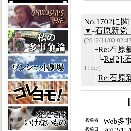
No.1702
▼
-
石原新党
(2012/11/03 02:43
├
Re:石
│└
Re[2
11:57)
├
Re:石
Web多
投稿者
2012/11/
投稿日