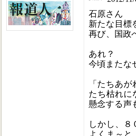
石原さん
新たな目標
再び、国政
あれ？
今頃またな
「たちあが
たち枯れに
懸念する声
しかし、８
よくま～と