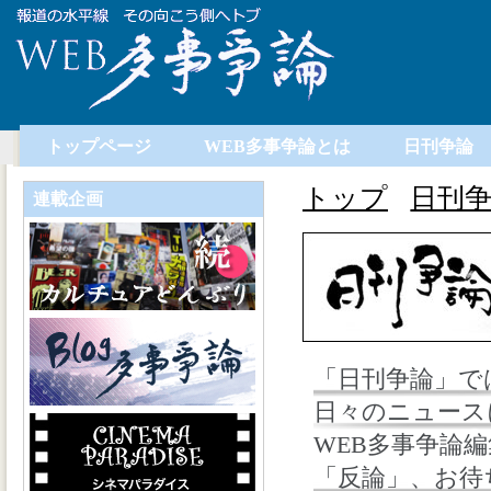
トップページ
WEB多事争論とは
日刊争論
トップ
日刊
連載企画
「日刊争論」で
日々のニュース
WEB多事争論
「反論」、お待