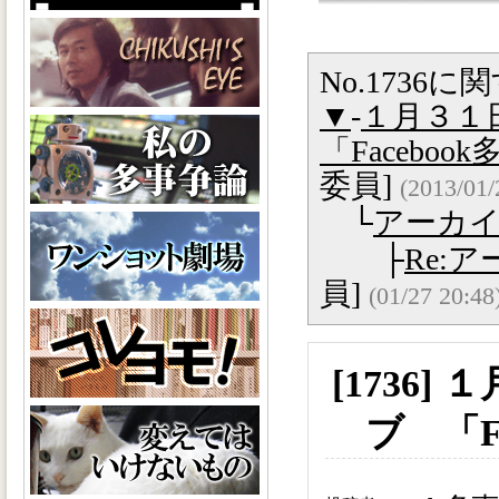
No.1736
▼
-
１月３１
「Facebo
委員]
(2013/01/
└
アーカ
├
Re:
員]
(01/27 20:48
[1736
ブ 「F